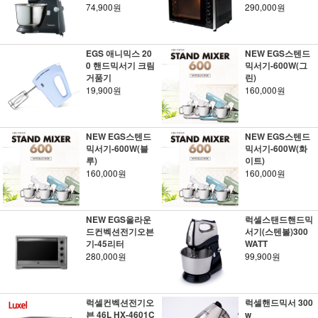
74,900원
290,000원
EGS 애니믹스 20
NEW EGS스텐드
0 핸드믹서기 크림
믹서기-600W(그
거품기
린)
19,900원
160,000원
NEW EGS스텐드
NEW EGS스텐드
믹서기-600W(블
믹서기-600W(화
루)
이트)
160,000원
160,000원
NEW EGS올라운
럭셀스탠드핸드믹
드컨벡션전기오븐
서기(스텐볼)300
기-45리터
WATT
280,000원
99,900원
럭셀컨벡션전기오
럭셀핸드믹서 300
븐 46L HX-4601C
w