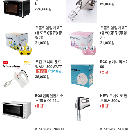
L
69,000원
230,000원
초콜릿멜팅기-2구
초콜릿멜팅기-2구
(옐로우)(퐁듀)(중
(핑크)(퐁듀)(중탕
탕기)
기)
31,000원
31,000원
쿠진 프리타 핸드
EGS 뉴애니믹스3
믹서기 300WATT
00
(품절)
36,000원
EGS컨벡션전기오
NEW 토네이도 핸
븐(플러스)-42L
드믹서 300w
(품절)
(품절)
럭셀 파트너핸드믹
럭셀파트너핸드믹