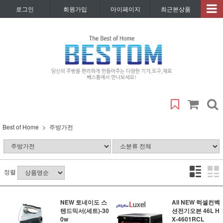
로그인
회원가입
마이페이지
최근본상품
Best of Home
주방가전
정렬
NEW 토네이도 스
All NEW 럭셀컨벡
텐드믹서(세트)-30
션전기오븐 46L H
0w
X-4601RCL