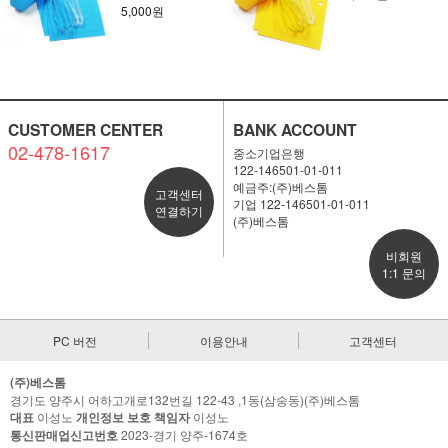
5,000원
CUSTOMER CENTER
BANK ACCOUNT
02-478-1617
중소기업은행
122-146501-01-011
예금주:(주)베스톰
고객센터
기업 122-146501-01-011
연결하기
(주)베스톰
비회원
1:1 문의
PC 버전
이용안내
고객센터
(주)베스톰
경기도 양주시 어하고개로132번길 122-43 ,1동(삼숭동)(주)베스톰
대표
이성노
개인정보 보호 책임자
이성노
통신판매업신고번호
2023-경기 양주-1674호