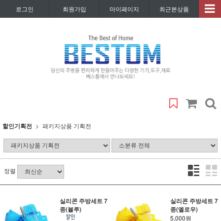
로그인
회원가입
마이페이지
최근본상품
할인기획전
패키지상품 기획전
정렬
실리콘 주방세트 7
실리콘 주방세트 7
종(블루)
종(옐로우)
5,000원