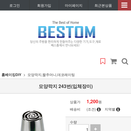
로그인
회원가입
마이페이지
최근본상품
홈베이킹DIY
모양깍지,짤주머니,데코레이팅
모양깍지 243번(입체장미)
1,200
상품가
원
배송비
(조건)
지역별
수량