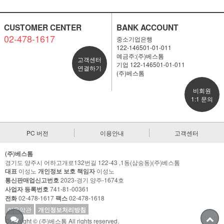
CUSTOMER CENTER
BANK ACCOUNT
02-478-1617
중소기업은행
122-146501-01-011
예금주:(주)베스톰
고객센터
기업 122-146501-01-011
연결하기
(주)베스톰
비회원
1:1 문의
PC 버전
이용안내
고객센터
(주)베스톰
경기도 양주시 어하고개로132번길 122-43 ,1동(삼숭동)(주)베스톰
대표
이성노
개인정보 보호 책임자
이성노
통신판매업신고번호
2023-경기 양주-1674호
사업자 등록번호
741-81-00361
전화
02-478-1617
팩스
02-478-1618
이용약관
개인정보처리방침
Copyright © (주)베스톰 All rights reserved.