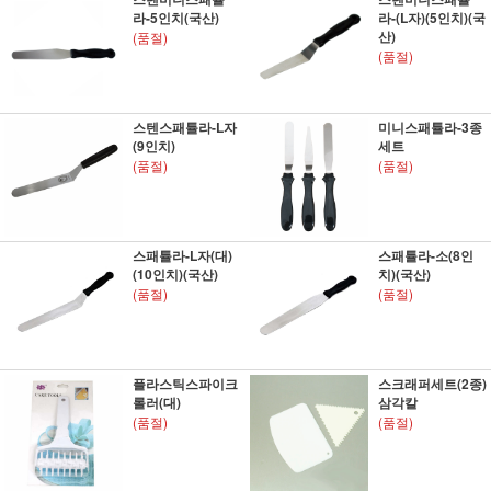
라-5인치(국산)
라-(L자)(5인치)(국
산)
(품절)
(품절)
스텐스패튤라-L자
미니스패튤라-3종
(9인치)
세트
(품절)
(품절)
스패튤라-L자(대)
스패튤라-소(8인
(10인치)(국산)
치)(국산)
(품절)
(품절)
플라스틱스파이크
스크래퍼세트(2종)
롤러(대)
삼각칼
(품절)
(품절)