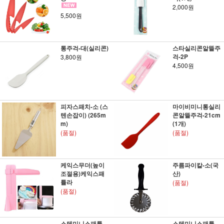
2,000원
5,500원
통주걱-대(실리콘)
스타실리콘알뜰주
걱-2P
3,800원
4,500원
피자스패치-소 (스
마이비미니통실리
텐손잡이) (265m
콘알뜰주걱-21cm
m)
(1개)
(품절)
(품절)
케익스무더(높이
주름파이칼-소(국
조절용)케익스패
산)
튤라
(품절)
(품절)
스텐미니스패튤
스텐미니스패튤