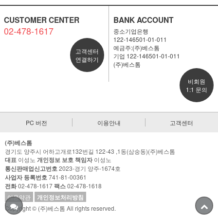
CUSTOMER CENTER
BANK ACCOUNT
02-478-1617
중소기업은행
122-146501-01-011
예금주:(주)베스톰
고객센터
기업 122-146501-01-011
연결하기
(주)베스톰
비회원
1:1 문의
PC 버전
이용안내
고객센터
(주)베스톰
경기도 양주시 어하고개로132번길 122-43 ,1동(삼숭동)(주)베스톰
대표
이성노
개인정보 보호 책임자
이성노
통신판매업신고번호
2023-경기 양주-1674호
사업자 등록번호
741-81-00361
전화
02-478-1617
팩스
02-478-1618
이용약관
개인정보처리방침
Copyright © (주)베스톰 All rights reserved.