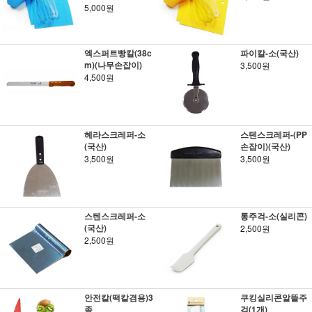
5,000원
엑스퍼트빵칼(38c
파이칼-소(국산)
m)(나무손잡이)
3,500원
4,500원
헤라스크레퍼-소
스텐스크레퍼-(PP
(국산)
손잡이)(국산)
3,500원
3,500원
스텐스크레퍼-소
통주걱-소(실리콘)
(국산)
2,500원
2,500원
안전칼(떡칼겸용)3
쿠킹실리콘알뜰주
종
걱(1개)