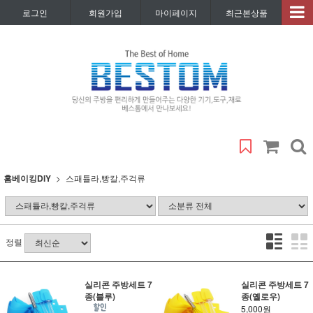
로그인
회원가입
마이페이지
최근본상품
홈베이킹DIY
스패튤라,빵칼,주걱류
정렬
실리콘 주방세트 7
실리콘 주방세트 7
종(블루)
종(옐로우)
5,000원