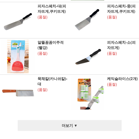
피자스페치-대(피
피자스페치-중(피
자뜨게,쿠키뜨게)
자뜨게,쿠키뜨게)
(품절)
(품절)
알뜰꼼꼼이주걱
피자스페치-소(피
(빨강)
자뜨게)
(품절)
(품절)
묵채칼(카니쉬칼)-
케익슬라이스(2개)
대
(품절)
(품절)
더보기 ▼