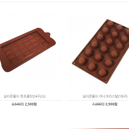
실리콘몰드 판초콜릿24구(소)
실리콘몰드 미니크리스탈(18구)
3,500
원
2,500원
7,000
원
3,900원