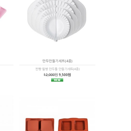
만두만들기세트(4종)
찐빵 윌병 만두틀 만들기세트(4종)
12,000
원
9,500원