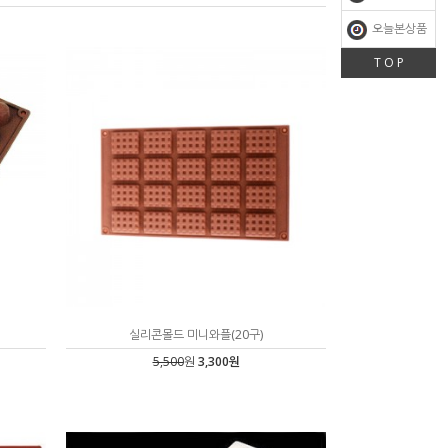
오늘본상품
T O P
실리콘몰드 미니와플(20구)
5,500
원
3,300원