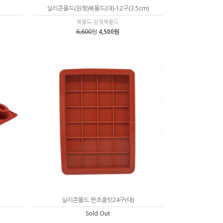
실리콘몰드(원형)복몰드(대)-12구(3.5cm)
복몰드-원형복몰드
6,600
원
4,500원
실리콘몰드 판초콜릿24구(대)
Sold Out