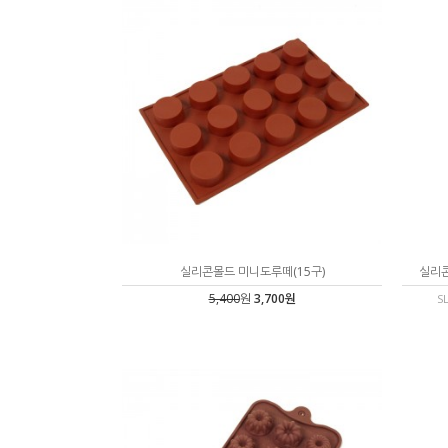
실리콘몰드 미니도루떼(15구)
실리콘
5,400
원
3,700원
S