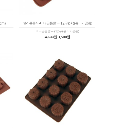
cm)
실리콘몰드-미니공룡몰드(12구)(소)(쥬라기공룡)
미니공룔몰드-(12구)(쥬라기공룡)
4,500
원
3,500원