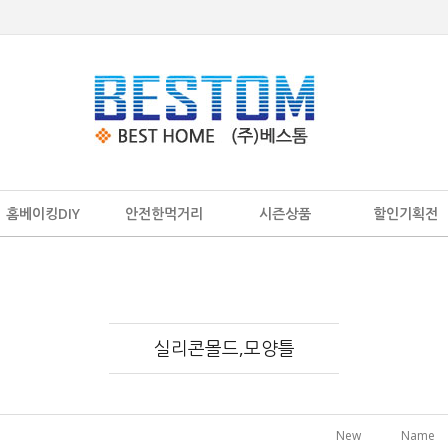
홈베이킹DIY
안전한먹거리
시즌상품
할인기획전
실리콘몰드,모양틀
New
Name