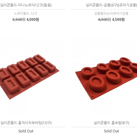
실리콘몰드-미니노르딕12구(들꽃)
실리콘몰드-공룡(6구)(쥬라기공룡)
노르딕몰드-12구
공룡몰드(6구)쥬라기공룡
5,500
원
4,000원
6,500
원
4,500원
실리콘몰드 홈직사각오바링(10구)
실리콘몰드 홈오발(8구)
Sold Out
Sold Out