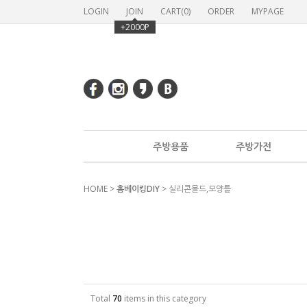
LOGIN
JOIN
CART(
0
)
ORDER
MYPAGE
+2000P
주방용품
주방가전
HOME
>
홈베이킹DIY
>
실리콘몰드,모양틀
Total
70
items in this category