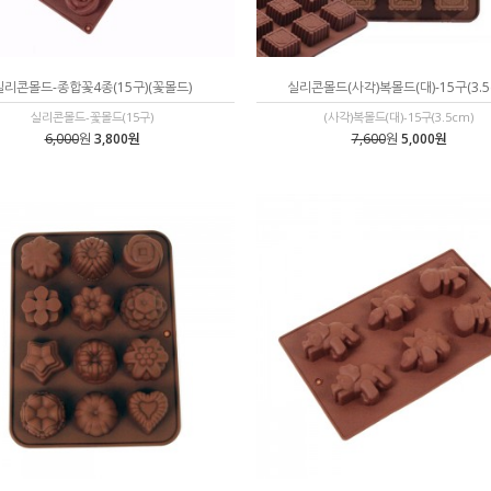
실리콘몰드-종합꽃4종(15구)(꽃몰드)
실리콘몰드(사각)복몰드(대)-15구(3.5
실리콘몰드-꽃몰드(15구)
(사각)복몰드(대)-15구(3.5cm)
6,000
원
3,800원
7,600
원
5,000원