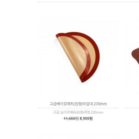
고급베이킹매트(원형)작업대 230mm
고급 실리코매트(원형)작업 230mm
11,000
원
8,900원