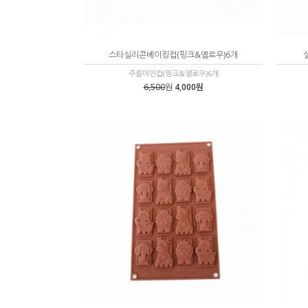
스타실리콘베이킹컵(핑크&옐로우)6개
주름머핀컵(핑크&옐로우)6개
6,500
원
4,000원