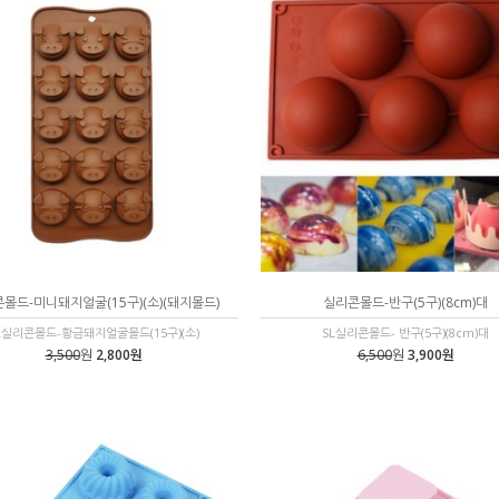
몰드-미니돼지얼굴(15구)(소)(돼지몰드)
실리콘몰드-반구(5구)(8cm)대
L실리콘몰드-황금돼지얼굴몰드(15구)(소)
SL실리콘몰드- 반구(5구)(8cm)대
3,500
원
2,800원
6,500
원
3,900원